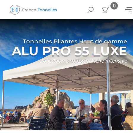
0
Tonnelles Pliantes Haut de gamme
ALU PRO 55 LUXE
Utilisation professionnelle intensive
à partir de
690 € TTC
575 € HT