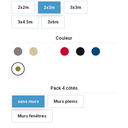
2x2m
2x3m
3x3m
3x4.5m
3x6m
Couleur
Pack 4 côtés
sans murs
Murs pleins
Murs fenêtres