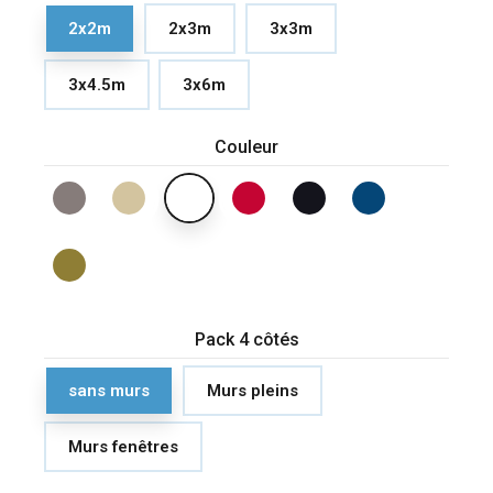
2x2m
2x3m
3x3m
3x4.5m
3x6m
Couleur
Pack 4 côtés
sans murs
Murs pleins
Murs fenêtres