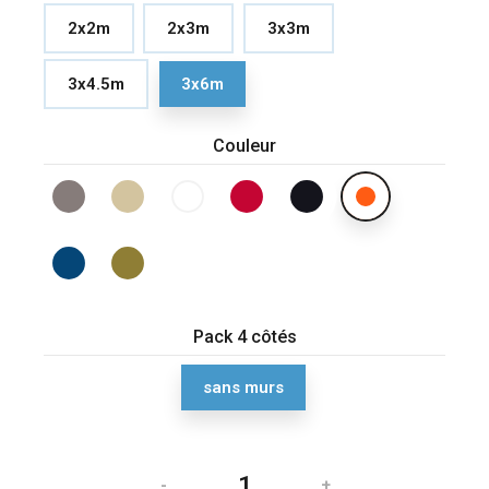
2x2m
2x3m
3x3m
3x4.5m
3x6m
Couleur
Pack 4 côtés
sans murs
-
+